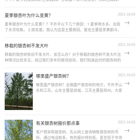
病菌生长滋生快，从苗木伤口侵入，引起病害发生。另外，苗圃地低洼
积...
夏季银杏叶为什么变黄？
2021-10-03
夏季银杏叶为什么变黄？？不外乎以下几个原因：1.夏季雨水多。出现
了水涝现象。 2.病虫害。我认为这是主要原因。害虫主要是茶黄蓟马，
属缨翅目蓟马科，4-9月均可为害，7月中下旬达高峰。茶黄蓟马在路南
苏北...
移栽的银杏树不发大叶
2021-10-03
移栽的银杏树依旧不发大叶，该怎么办？对于移栽的银杏树不发大叶这
种情况比较多见，经过我们多年的栽培经验，我们知道此时的银杏树的
树根大都快要烂掉，如果不及时救治，此棵银杏树也就死定了。 银杏树
出现这...
哪里盛产银杏树？
2021-10-03
哪里盛产银杏树？全国盛产银杏树的地方，不外乎山
东和江苏。山东主要是郯城，江苏主要是邳州。大家
可能对着两个地方可能有点陌生，在这里我给大家普
及一下，郯城县乃是郯子的故乡，大家听说过孔子师
郯子吧！郯城位于...
有关银杏树报价那点事
2021-10-03
客户想采购银杏树，先从网上查询销售银杏树的号
码，通过电话联系，有的报价特别低，甚至低于市场