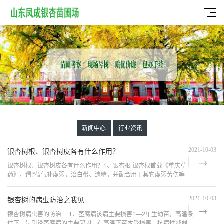
新闻中心
行业资讯
银杏树根、银杏树皮各有什么作用？
2021-10-03
银杏树根、银杏树皮各有什么作用？1、银杏根 银杏根首载《重庆草
药》，谓:“益气补虚弱，治白带、遗精，并配合用于其它虚弱劳伤等
症。”《中华药海》载为:“用于补虚止遗”。 川治淋病。银杏根15...
银杏树的病虫防治之我见
2021-10-03
银杏树病虫害的防治 1、茎腐病该病主要损害1—2年生幼苗，高温条
件下，是引诱茎腐病的主要起因。在高温下苗木受损害，抗病性减弱，